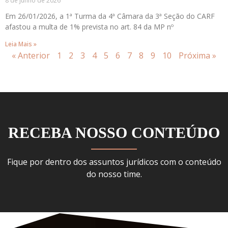
8 de junho de 2026
Em 26/01/2026, a 1ª Turma da 4ª Câmara da 3ª Seção do CARF
afastou a multa de 1% prevista no art. 84 da MP nº
Leia Mais »
« Anterior
1
2
3
4
5
6
7
8
9
10
Próxima »
RECEBA NOSSO CONTEÚDO
Fique por dentro dos assuntos jurídicos com o conteúdo
do nosso time.