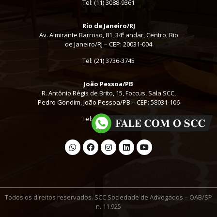
Tel:
(11) 3088-9361
Rio de Janeiro/RJ
Av. Almirante Barroso, 81, 34º andar, Centro, Rio
de Janeiro/RJ – CEP: 20031-004
Tel: (21) 3736-3745
João Pessoa/PB
R. Antônio Régis de Brito, 15, Foccus, Sala SCC,
Pedro Gondim, João Pessoa/PB – CEP: 58031-106
Tel: (16) 3441-2000
Todos os direitos reservados. SCC Sociedade de Advogados – OAB/SP
n. 11.925