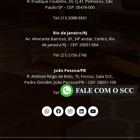
R. Fradique Coutinho, 30, Cj 41, Pinheiros, São
Paulo/SP – CEP: 05416-000
Tel:
(11) 3088-9361
Rio de Janeiro/RJ
Av. Almirante Barroso, 81, 34º andar, Centro, Rio
de Janeiro/RJ – CEP: 20031-004
Tel: (21) 3736-3745
João Pessoa/PB
R. Antônio Régis de Brito, 15, Foccus, Sala SCC,
Pedro Gondim, João Pessoa/PB – CEP: 58031-106
Tel: (16) 3441-2000