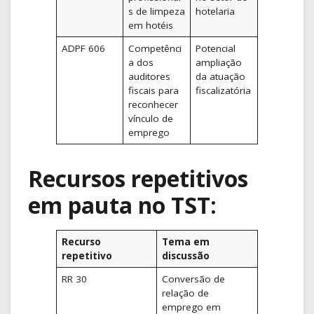
s de limpeza
hotelaria
em hotéis
ADPF 606
Competênci
Potencial
a dos
ampliação
auditores
da atuação
fiscais para
fiscalizatória
reconhecer
vínculo de
emprego
Recursos repetitivos
em pauta no TST:
Recurso
Tema em
repetitivo
discussão
RR 30
Conversão de
relação de
emprego em