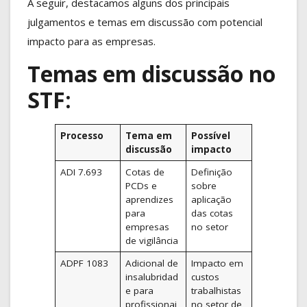
A seguir, destacamos alguns dos principais
julgamentos e temas em discussão com potencial
impacto para as empresas.
Temas em discussão no
STF:
Processo
Tema em
Possível
discussão
impacto
ADI 7.693
Cotas de
Definição
PCDs e
sobre
aprendizes
aplicação
para
das cotas
empresas
no setor
de vigilância
ADPF 1083
Adicional de
Impacto em
insalubridad
custos
e para
trabalhistas
profissionai
no setor de