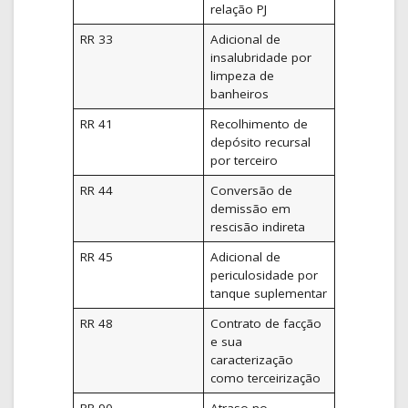
relação PJ
RR 33
Adicional de
insalubridade por
limpeza de
banheiros
RR 41
Recolhimento de
depósito recursal
por terceiro
RR 44
Conversão de
demissão em
rescisão indireta
RR 45
Adicional de
periculosidade por
tanque suplementar
RR 48
Contrato de facção
e sua
caracterização
como terceirização
RR 90
Atraso no