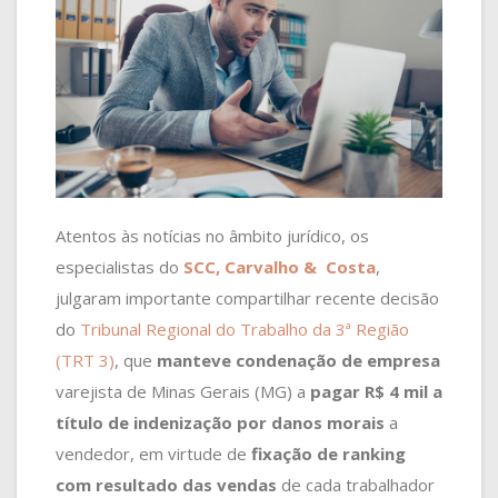
Atentos às notícias no âmbito jurídico, os
especialistas do
SCC, Carvalho & Costa
,
julgaram importante compartilhar recente decisão
do
Tribunal Regional do Trabalho da 3ª Região
(TRT 3)
, que
manteve condenação de empresa
varejista de Minas Gerais (MG) a
pagar R$ 4 mil a
título de indenização por danos morais
a
vendedor, em virtude de
fixação de
ranking
com resultado das vendas
de cada trabalhador