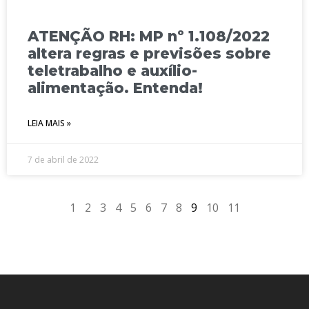
ATENÇÃO RH: MP nº 1.108/2022
altera regras e previsões sobre
teletrabalho e auxílio-
alimentação. Entenda!
LEIA MAIS »
7 de abril de 2022
1
2
3
4
5
6
7
8
9
10
11