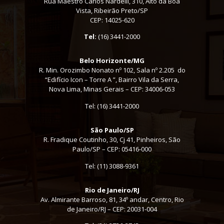
Rua Maestro Carlos Nardelli, 310, Alto da Boa
Vista, Ribeirão Preto/SP
CEP: 14025-620
Tel:
(16) 3441-2000
Belo Horizonte/MG
R. Min. Orozimbo Nonato nº 102, Sala nº 2.205 do
“Edifício Icon – Torre A ”, Bairro Vila da Serra,
Nova Lima, Minas Gerais – CEP: 34006-053
Tel: (16) 3441-2000
São Paulo/SP
R. Fradique Coutinho, 30, Cj 41, Pinheiros, São
Paulo/SP – CEP: 05416-000
Tel:
(11) 3088-9361
Rio de Janeiro/RJ
Av. Almirante Barroso, 81, 34º andar, Centro, Rio
de Janeiro/RJ – CEP: 20031-004