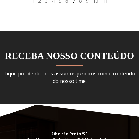
1
2
3
4
5
6
7
8
9
10
11
RECEBA NOSSO CONTEÚDO
Fique por dentro dos assuntos jurídicos com o conteúdo
do nosso time.
Ribeirão Preto/SP