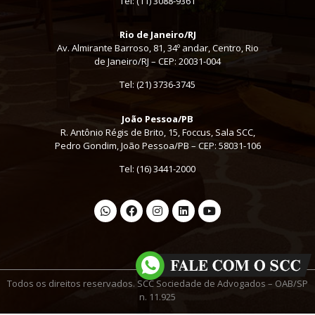
Tel:
(11) 3088-9361
Rio de Janeiro/RJ
Av. Almirante Barroso, 81, 34º andar, Centro, Rio
de Janeiro/RJ – CEP: 20031-004
Tel: (21) 3736-3745
João Pessoa/PB
R. Antônio Régis de Brito, 15, Foccus, Sala SCC,
Pedro Gondim, João Pessoa/PB – CEP: 58031-106
Tel: (16) 3441-2000
Todos os direitos reservados. SCC Sociedade de Advogados – OAB/SP
n. 11.925