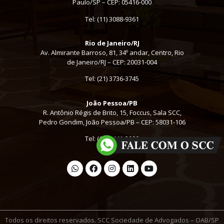
Paulo/SP – CEP: 05416-000
Tel:
(11) 3088-9361
Rio de Janeiro/RJ
Av. Almirante Barroso, 81, 34º andar, Centro, Rio
de Janeiro/RJ – CEP: 20031-004
Tel: (21) 3736-3745
João Pessoa/PB
R. Antônio Régis de Brito, 15, Foccus, Sala SCC,
Pedro Gondim, João Pessoa/PB – CEP: 58031-106
Tel: (16) 3441-2000
Todos os direitos reservados. SCC Sociedade de Advogados – OAB/SP