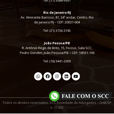
Tel:
(11) 3088-9361
Rio de Janeiro/RJ
Av. Almirante Barroso, 81, 34º andar, Centro, Rio
de Janeiro/RJ – CEP: 20031-004
Tel: (21) 3736-3745
João Pessoa/PB
R. Antônio Régis de Brito, 15, Foccus, Sala SCC,
Pedro Gondim, João Pessoa/PB – CEP: 58031-106
Tel: (16) 3441-2000
Todos os direitos reservados. SCC Sociedade de Advogados – OAB/SP
n. 11.925