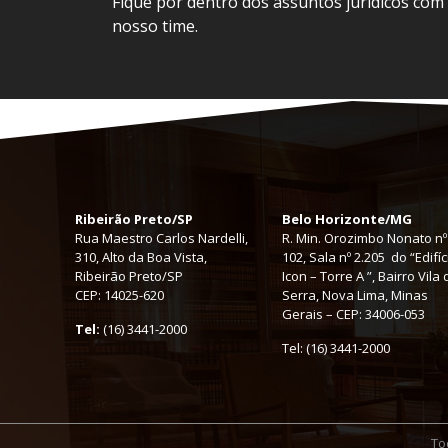
Fique por dentro dos assuntos jurídicos com
nosso time.
Ribeirão Preto/SP
Belo Horizonte/MG
Rua Maestro Carlos Nardelli,
R. Min. Orozimbo Nonato nº
310, Alto da Boa Vista,
102, Sala nº 2.205 do “Edifíc
Ribeirão Preto/SP
Icon – Torre A ”, Bairro Vila
CEP: 14025-620
Serra, Nova Lima, Minas
Gerais – CEP: 34006-053
Tel:
(16) 3441-2000
Tel: (16) 3441-2000
To