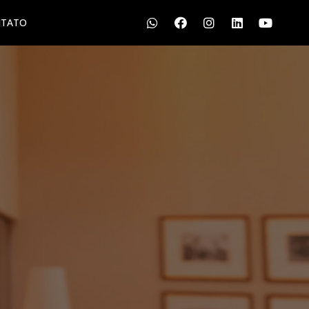
TATO
S
LGPD
CONTATO