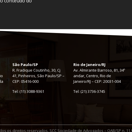
 o conteúdo do
São Paulo/SP
Rio de Janeiro/RJ
R. Fradique Coutinho, 30, Cj
Av. Almirante Barroso, 81, 34º
io
41, Pinheiros, São Paulo/SP –
andar, Centro, Rio de
 da
CEP: 05416-000
Janeiro/RJ – CEP: 20031-004
Tel:
(11) 3088-9361
Tel: (21) 3736-3745
dos os direitos reservados. SCC Sociedade de Advogados – OAB/SP n. 11.