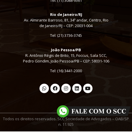
Tel:
(11) 3088-9361
Rio de Janeiro/RJ
Av. Almirante Barroso, 81, 34º andar, Centro, Rio
de Janeiro/RJ – CEP: 20031-004
Tel: (21) 3736-3745
João Pessoa/PB
R. Antônio Régis de Brito, 15, Foccus, Sala SCC,
Pedro Gondim, João Pessoa/PB – CEP: 58031-106
Tel: (16) 3441-2000
Todos os direitos reservados. SCC Sociedade de Advogados – OAB/SP
n. 11.925