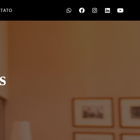
TATO
S
LGPD
CONTATO
s