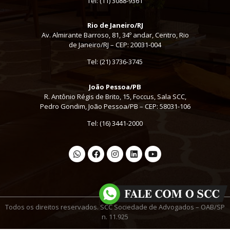
Tel:
(11) 3088-9361
Rio de Janeiro/RJ
Av. Almirante Barroso, 81, 34º andar, Centro, Rio
de Janeiro/RJ – CEP: 20031-004
Tel: (21) 3736-3745
João Pessoa/PB
R. Antônio Régis de Brito, 15, Foccus, Sala SCC,
Pedro Gondim, João Pessoa/PB – CEP: 58031-106
Tel: (16) 3441-2000
Todos os direitos reservados. SCC Sociedade de Advogados – OAB/SP
n. 11.925