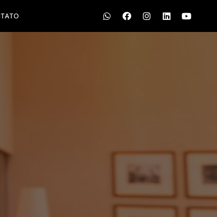
TATO
S
LGPD
CONTATO