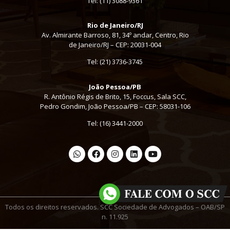
Tel:
(11) 3088-9361
Rio de Janeiro/RJ
Av. Almirante Barroso, 81, 34º andar, Centro, Rio
de Janeiro/RJ – CEP: 20031-004
Tel: (21) 3736-3745
João Pessoa/PB
R. Antônio Régis de Brito, 15, Foccus, Sala SCC,
Pedro Gondim, João Pessoa/PB – CEP: 58031-106
Tel: (16) 3441-2000
Todos os direitos reservados. SCC Sociedade de Advogados – OAB/SP
n. 11.925