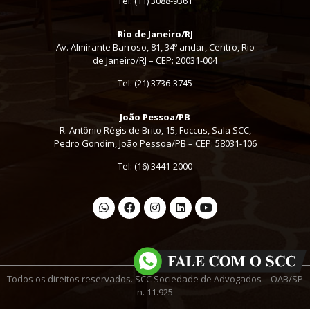
Tel:
(11) 3088-9361
Rio de Janeiro/RJ
Av. Almirante Barroso, 81, 34º andar, Centro, Rio
de Janeiro/RJ – CEP: 20031-004
Tel: (21) 3736-3745
João Pessoa/PB
R. Antônio Régis de Brito, 15, Foccus, Sala SCC,
Pedro Gondim, João Pessoa/PB – CEP: 58031-106
Tel: (16) 3441-2000
Todos os direitos reservados. SCC Sociedade de Advogados – OAB/SP
n. 11.925