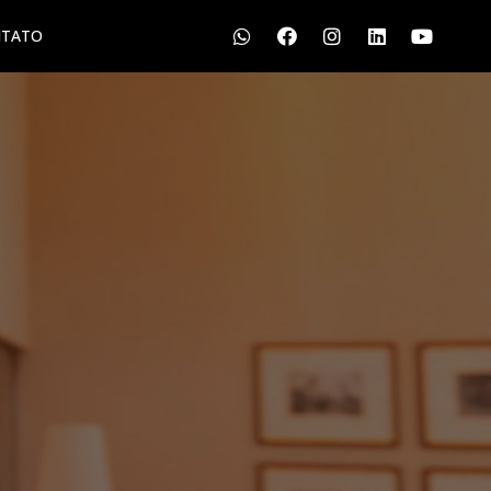
TATO
S
LGPD
CONTATO