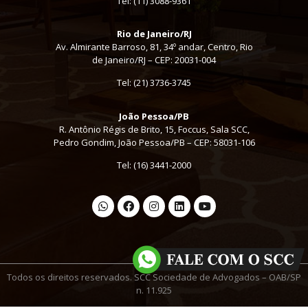
Tel:
(11) 3088-9361
Rio de Janeiro/RJ
Av. Almirante Barroso, 81, 34º andar, Centro, Rio
de Janeiro/RJ – CEP: 20031-004
Tel: (21) 3736-3745
João Pessoa/PB
R. Antônio Régis de Brito, 15, Foccus, Sala SCC,
Pedro Gondim, João Pessoa/PB – CEP: 58031-106
Tel: (16) 3441-2000
Todos os direitos reservados. SCC Sociedade de Advogados – OAB/SP
n. 11.925