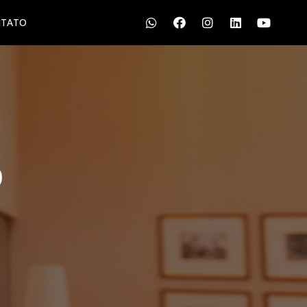
TATO
S
LGPD
CONTATO
o