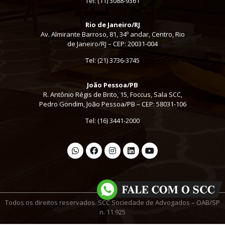
Tel:
(11) 3088-9361
Rio de Janeiro/RJ
Av. Almirante Barroso, 81, 34º andar, Centro, Rio
de Janeiro/RJ – CEP: 20031-004
Tel: (21) 3736-3745
João Pessoa/PB
R. Antônio Régis de Brito, 15, Foccus, Sala SCC,
Pedro Gondim, João Pessoa/PB – CEP: 58031-106
Tel: (16) 3441-2000
Todos os direitos reservados. SCC Sociedade de Advogados – OAB/SP
n. 11.925