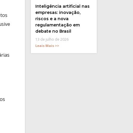
Inteligência artificial nas
empresas: inovação,
ntos
riscos e a nova
usive
regulamentação em
debate no Brasil
13 de julho de 2026
Leais Mais >>
árias
tos